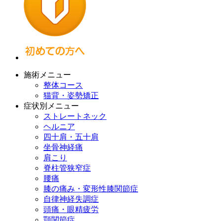
施術メニュー
整体コース
猫背・姿勢矯正
症状別メニュー
ストレートネック
ヘルニア
四十肩・五十肩
坐骨神経痛
肩こり
脊柱管狭窄症
腰痛
膝の痛み・変形性膝関節症
自律神経失調症
頭痛・眼精疲労
顎関節症