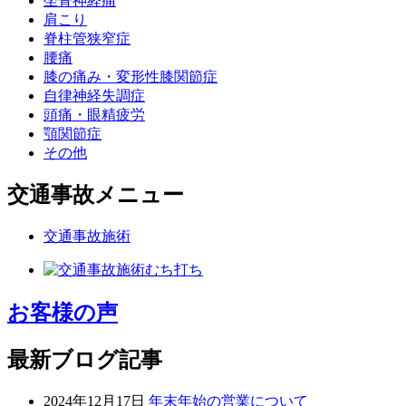
坐骨神経痛
肩こり
脊柱管狭窄症
腰痛
膝の痛み・変形性膝関節症
自律神経失調症
頭痛・眼精疲労
顎関節症
その他
交通事故メニュー
交通事故施術
お客様の声
最新ブログ記事
2024年12月17日
年末年始の営業について